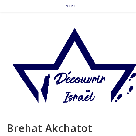
Skip
MENU
to
content
Brehat Akchatot