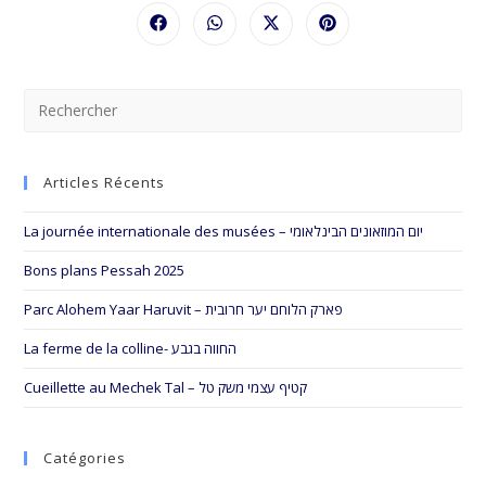
CONTENU
Ouvrir
Ouvrir
Ouvrir
Ouvrir
dans
dans
dans
dans
une
une
une
une
autre
autre
autre
autre
fenêtre
fenêtre
fenêtre
fenêtre
Pre
Esc
to
Articles Récents
clo
the
La journée internationale des musées – יום המוזאונים הבינלאומי
sea
pan
Bons plans Pessah 2025
Parc Alohem Yaar Haruvit – פארק הלוחם יער חרובית
La ferme de la colline- החווה בגבע
Cueillette au Mechek Tal – קטיף עצמי משק טל
Catégories