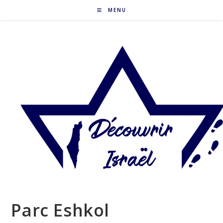
Skip
MENU
to
content
Parc Eshkol