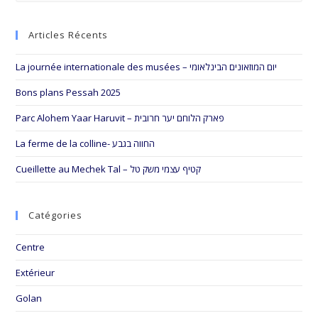
to
Articles Récents
clo
the
La journée internationale des musées – יום המוזאונים הבינלאומי
sea
pan
Bons plans Pessah 2025
Parc Alohem Yaar Haruvit – פארק הלוחם יער חרובית
La ferme de la colline- החווה בגבע
Cueillette au Mechek Tal – קטיף עצמי משק טל
Catégories
Centre
Extérieur
Golan