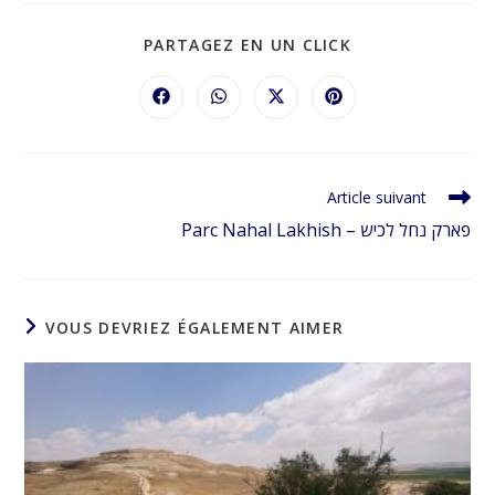
PARTAGER
PARTAGEZ EN UN CLICK
CE
CONTENU
Ouvrir
Ouvrir
Ouvrir
Ouvrir
dans
dans
dans
dans
une
une
une
une
autre
autre
autre
autre
fenêtre
fenêtre
fenêtre
fenêtre
Read
Article suivant
more
Parc Nahal Lakhish – פארק נחל לכיש
articles
VOUS DEVRIEZ ÉGALEMENT AIMER