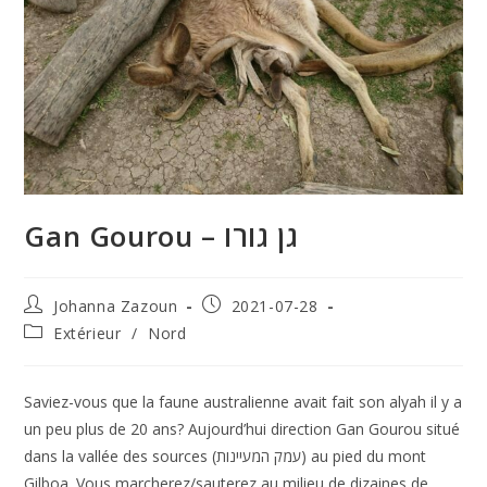
Gan Gourou – גן גורו
Auteur/autrice
Publication
Johanna Zazoun
2021-07-28
de
publiée :
Post
Extérieur
/
Nord
la
category:
publication :
Saviez-vous que la faune australienne avait fait son alyah il y a
un peu plus de 20 ans? Aujourd’hui direction Gan Gourou situé
dans la vallée des sources (עמק המעיינות) au pied du mont
Gilboa. Vous marcherez/sauterez au milieu de dizaines de