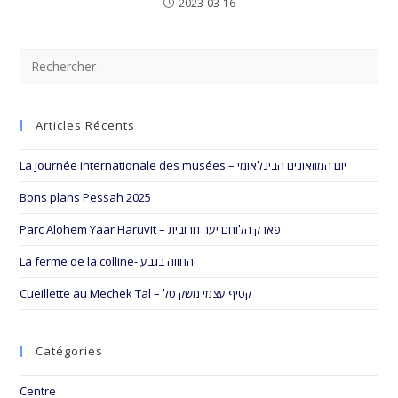
2023-03-16
Pre
Esc
to
Articles Récents
clo
the
La journée internationale des musées – יום המוזאונים הבינלאומי
sea
pan
Bons plans Pessah 2025
Parc Alohem Yaar Haruvit – פארק הלוחם יער חרובית
La ferme de la colline- החווה בגבע
Cueillette au Mechek Tal – קטיף עצמי משק טל
Catégories
Centre