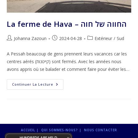
La ferme de Hava – החווה של חוה
Auteur/autrice
Publication
Post
Johanna Zazoun
2024-04-28
Extérieur
/
Sud
de
publiée :
category:
la
A Pessah beaucoup de gens prennent leurs vacances car les
publication :
centres aérés (קייטנות) sont fermés. Avec les années nous
avons appris où se balader et comment faire pour éviter les…
La
Continuer La Lecture
Ferme
De
Hava
–
החווה
של
חוה
ACCUEIL
QUI SOMMES-NOUS?
NOUS CONTACTER
HUNDREDS ARE HELD