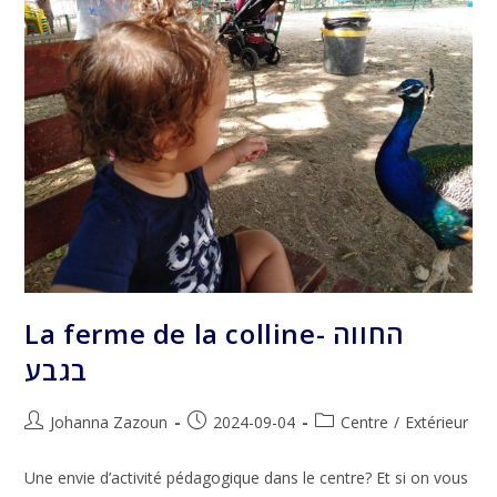
La ferme de la colline- החווה
בגבע
Auteur/autrice
Publication
Post
Johanna Zazoun
2024-09-04
Centre
/
Extérieur
de
publiée :
category:
la
Une envie d’activité pédagogique dans le centre? Et si on vous
publication :