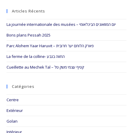
to
Articles Récents
clo
the
La journée internationale des musées – יום המוזאונים הבינלאומי
sea
pan
Bons plans Pessah 2025
Parc Alohem Yaar Haruvit – פארק הלוחם יער חרובית
La ferme de la colline- החווה בגבע
Cueillette au Mechek Tal – קטיף עצמי משק טל
Catégories
Centre
Extérieur
Golan
Intérieur