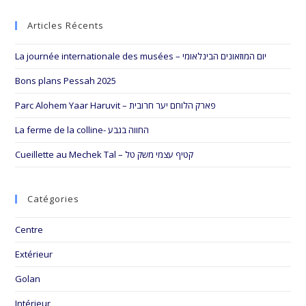
to
Articles Récents
clo
the
La journée internationale des musées – יום המוזאונים הבינלאומי
sea
pan
Bons plans Pessah 2025
Parc Alohem Yaar Haruvit – פארק הלוחם יער חרובית
La ferme de la colline- החווה בגבע
Cueillette au Mechek Tal – קטיף עצמי משק טל
Catégories
Centre
Extérieur
Golan
Intérieur