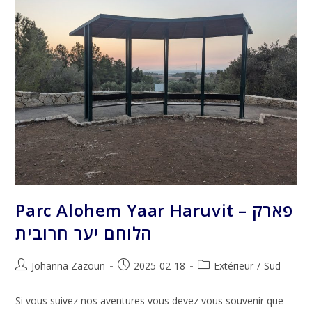
Parc Alohem Yaar Haruvit – פארק
הלוחם יער חרובית
Auteur/autrice
Publication
Post
Johanna Zazoun
2025-02-18
Extérieur
/
Sud
de
publiée :
category:
la
Si vous suivez nos aventures vous devez vous souvenir que
publication :