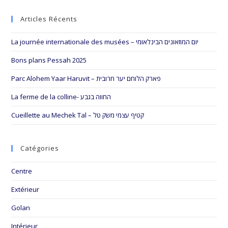
to
Articles Récents
clo
the
La journée internationale des musées – יום המוזאונים הבינלאומי
sea
pan
Bons plans Pessah 2025
Parc Alohem Yaar Haruvit – פארק הלוחם יער חרובית
La ferme de la colline- החווה בגבע
Cueillette au Mechek Tal – קטיף עצמי משק טל
Catégories
Centre
Extérieur
Golan
Intérieur