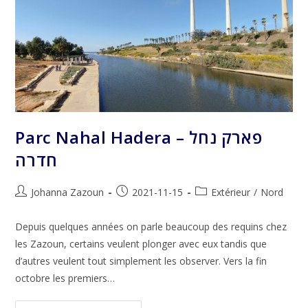
Parc Nahal Hadera – פארק נחל
חדרה
Auteur/autrice
Publication
Post
Johanna Zazoun
2021-11-15
Extérieur
/
Nord
de
publiée :
category:
la
Depuis quelques années on parle beaucoup des requins chez
publication :
les Zazoun, certains veulent plonger avec eux tandis que
d’autres veulent tout simplement les observer. Vers la fin
octobre les premiers…