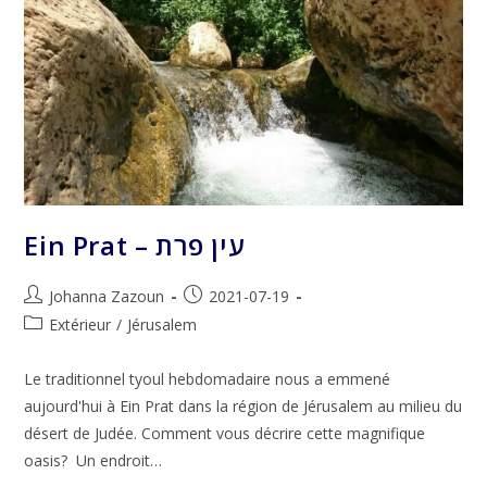
Ein Prat – עין פרת
Auteur/autrice
Publication
Johanna Zazoun
2021-07-19
de
publiée :
Post
Extérieur
/
Jérusalem
la
category:
publication :
Le traditionnel tyoul hebdomadaire nous a emmené
aujourd'hui à Ein Prat dans la région de Jérusalem au milieu du
désert de Judée. Comment vous décrire cette magnifique
oasis? Un endroit…