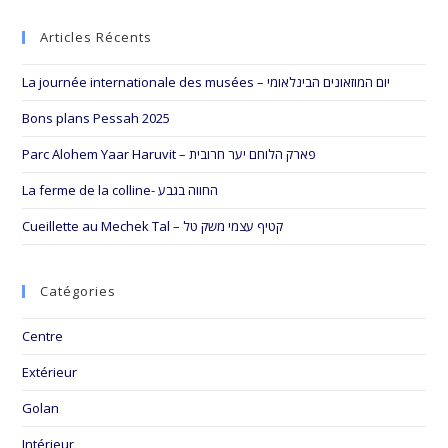
to
Articles Récents
clo
the
La journée internationale des musées – יום המוזאונים הבינלאומי
sea
pan
Bons plans Pessah 2025
Parc Alohem Yaar Haruvit – פארק הלוחם יער חרובית
La ferme de la colline- החווה בגבע
Cueillette au Mechek Tal – קטיף עצמי משק טל
Catégories
Centre
Extérieur
Golan
Intérieur