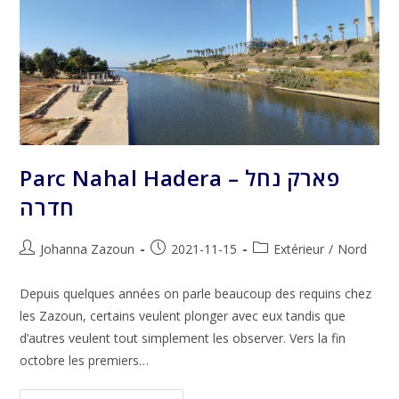
Parc Nahal Hadera – פארק נחל
חדרה
Auteur/autrice
Publication
Post
Johanna Zazoun
2021-11-15
Extérieur
/
Nord
de
publiée :
category:
la
Depuis quelques années on parle beaucoup des requins chez
publication :
les Zazoun, certains veulent plonger avec eux tandis que
d’autres veulent tout simplement les observer. Vers la fin
octobre les premiers…