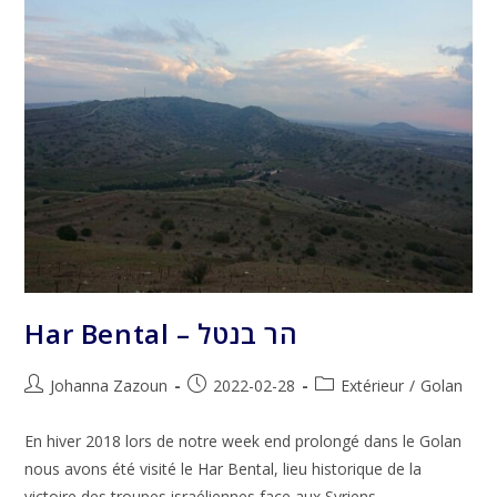
Har Bental – הר בנטל
Auteur/autrice
Publication
Post
Johanna Zazoun
2022-02-28
Extérieur
/
Golan
de
publiée :
category:
la
En hiver 2018 lors de notre week end prolongé dans le Golan
publication :
nous avons été visité le Har Bental, lieu historique de la
victoire des troupes israéliennes face aux Syriens.…