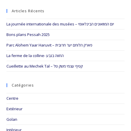
to
Articles Récents
clo
the
La journée internationale des musées – יום המוזאונים הבינלאומי
sea
pan
Bons plans Pessah 2025
Parc Alohem Yaar Haruvit – פארק הלוחם יער חרובית
La ferme de la colline- החווה בגבע
Cueillette au Mechek Tal – קטיף עצמי משק טל
Catégories
Centre
Extérieur
Golan
Intérieur